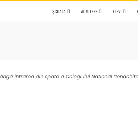
ŞCOALA
ADMITERE
ELEVI
 32, lângă intrarea din spate a Colegiului National “Ienach