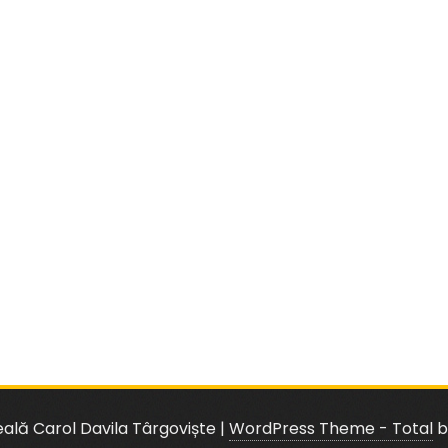
eală Carol Davila Târgoviște
|
WordPress Theme - Total
b