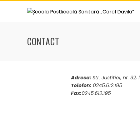
Skip
to
content
CONTACT
Adresa:
Str. Justitiei, nr.
Telefon:
0245.612.195
Fax:
0245.612.195